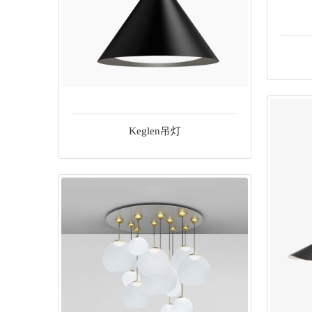
儿童
户外
办公
灯具
卫浴洁具
Keglen吊灯
衣柜
门
饰品
厨房
建材