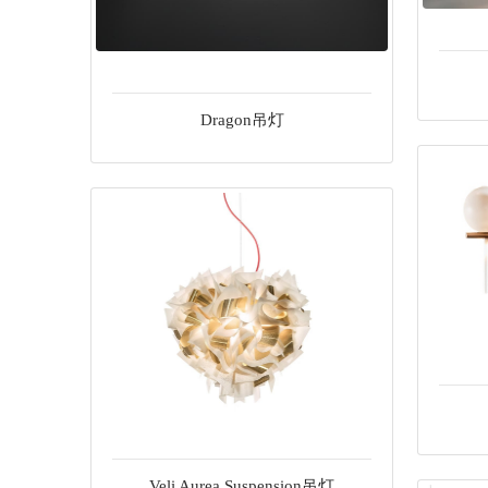
Dragon吊灯
Veli Aurea Suspension吊灯