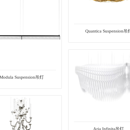
Quantica Suspension吊
Modula Suspension吊灯
Aria Infinita吊灯