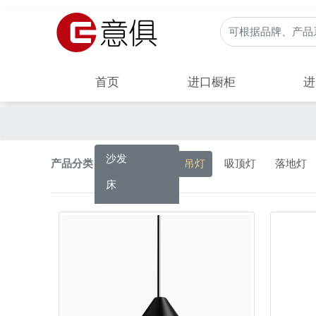
首页
进口橱柜
进
沙发
产品分类：
户外灯
吊灯
吸顶灯
落地灯
床
柜子
桌子
椅子
茶几
凳子