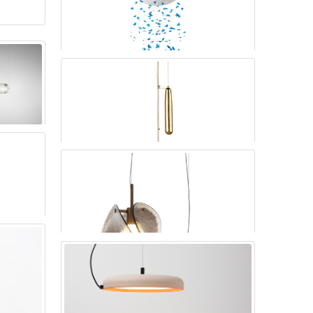
DREAMCATCHER MORPHO吊灯