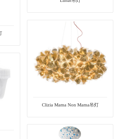
Lunar吊灯
灯
Clizia Mama Non Mama吊灯