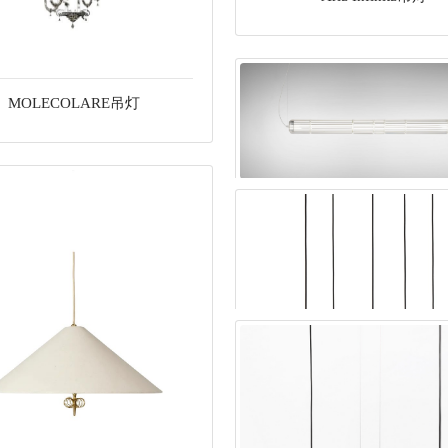
MOLECOLARE吊灯
STACKING S 吊灯