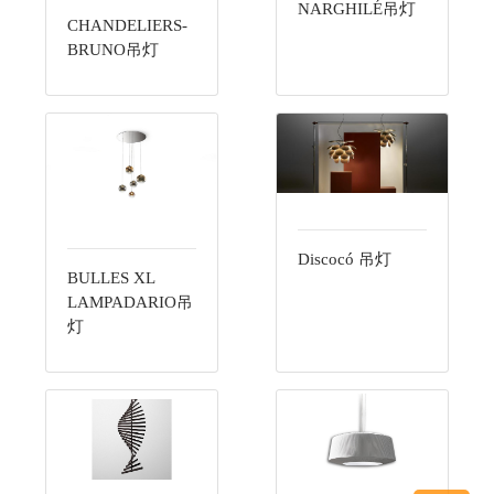
NARGHILÉ吊灯
CHANDELIERS-
BRUNO吊灯
Discocó 吊灯
BULLES XL
LAMPADARIO吊
灯