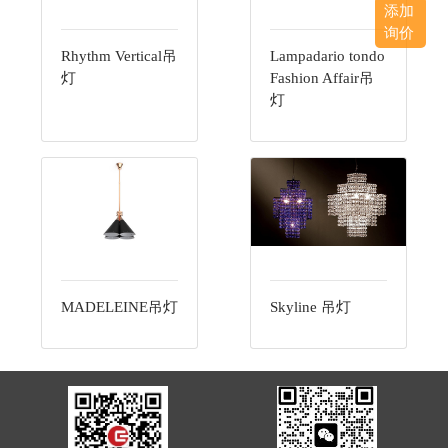
添加
询价
Rhythm Vertical吊
Lampadario tondo
灯
Fashion Affair吊
灯
MADELEINE吊灯
Skyline 吊灯